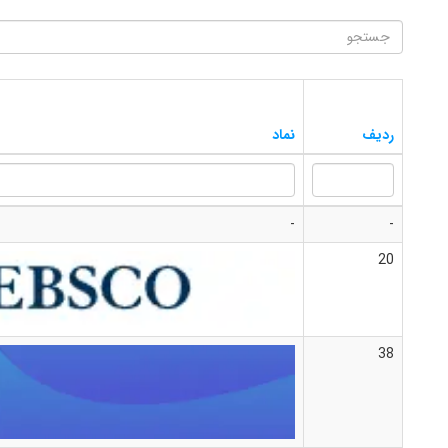
ردیف
نماد
-
-
20
38