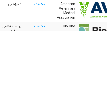
American
مشاهده
دامپزشکی
Veterinary
Medical
Association
Bio One
مشاهده
زیست شناسی
و بیولوژی
British
مشاهده
دامپزشکی
Veterinary
Association
Directory of
مشاهده
-
Open Access
Journals