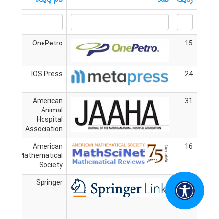
ردیف
نماد
نام پایگاه
پایگ
15
OnePetro
مشا
24
IOS Press
مشا
31
American
مشا
Animal
Hospital
Association
16
American
مشا
Mathematical
Society
14
Springer
مشا