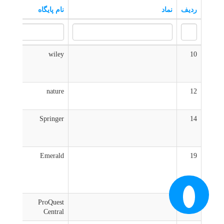
ردیف
نماد
نام پایگاه
پای
10
wiley
مش
12
nature
مش
14
Springer
مش
19
Emerald
مش
7
ProQuest
مش
Central